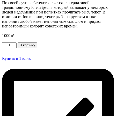
По своей сути рыбатекст является альтернативой
традиционному lorem ipsum, который вызывает у некторых
людей недоумение при попытках прочитать рыбу текст. В
отличии от lorem ipsum, текст рыба на русском языке
наполнит любой макет непонятным смыслом и придаст
неповторимый колорит советских времен.
1000
₽
Количество
В корзину
товара
Стеклянная
стена
Купить в 1 клик
7